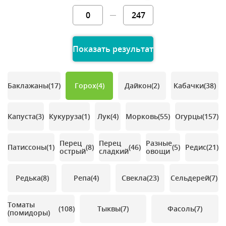
Показать результат
Баклажаны
(17)
Горох
(4)
Дайкон
(2)
Кабачки
(38)
Капуста
(3)
Кукуруза
(1)
Лук
(4)
Морковь
(55)
Огурцы
(157)
Перец
Перец
Разные
Патиссоны
(1)
(8)
(46)
(5)
Редис
(21)
острый
сладкий
овощи
Редька
(8)
Репа
(4)
Свекла
(23)
Сельдерей
(7)
Томаты
(108)
Тыквы
(7)
Фасоль
(7)
(помидоры)