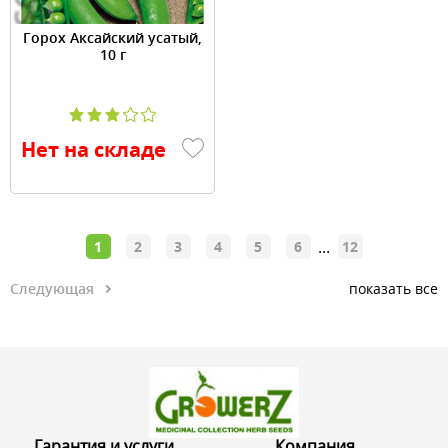
Горох Аксайский усатый,
10 г
Нет на складе
...
1
2
3
4
5
6
12
Следующая
показать все
Гарантия и услуги
Компания